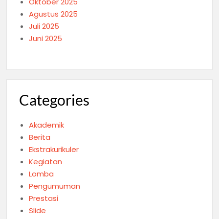
Oktober 2025
Agustus 2025
Juli 2025
Juni 2025
Categories
Akademik
Berita
Ekstrakurikuler
Kegiatan
Lomba
Pengumuman
Prestasi
Slide