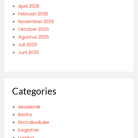
April 2026
Februari 2026
November 2025
Oktober 2025
Agustus 2025
Juli 2025
Juni 2025
Categories
Akademik
Berita
Ekstrakurikuler
Kegiatan
Lomba