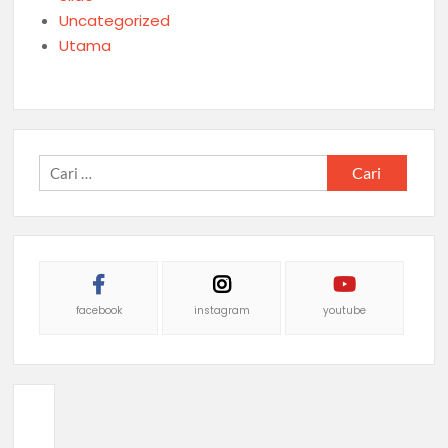
Uncategorized
Utama
Cari
untuk:
facebook
instagram
youtube