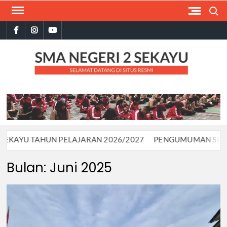
Skip
Search
to
facebook
instagram
youtube
content
SM
The
Centre 
NEG
Excelle
2
SEK
YU TAHUN PELAJARAN 2026/2027
PENGUMUMAN SPMB TAHU
Bulan:
Juni 2025