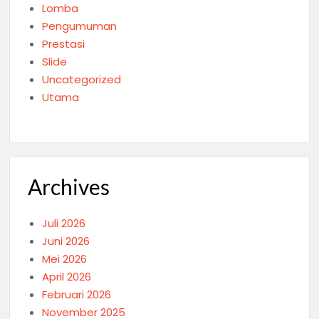
Lomba
Pengumuman
Prestasi
Slide
Uncategorized
Utama
Archives
Juli 2026
Juni 2026
Mei 2026
April 2026
Februari 2026
November 2025