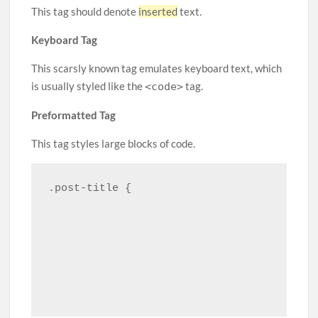
This tag should denote
inserted
text.
Keyboard Tag
This scarsly known tag emulates keyboard text, which
is usually styled like the
tag.
<code>
Preformatted Tag
This tag styles large blocks of code.
.post-title {

								margin: 
								font-weig
								font-siz
								line-heig
								and here\\\'s a line of some really, really, really, really long text, just to see how the P