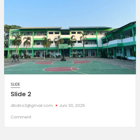
SLIDE
Slide 2
dbdiro3@gmail.com
Juni 30, 2025
on
Comment
Slide
2