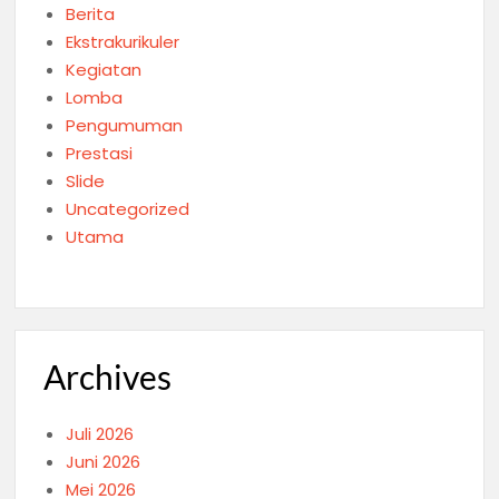
Berita
Ekstrakurikuler
Kegiatan
Lomba
Pengumuman
Prestasi
Slide
Uncategorized
Utama
Archives
Juli 2026
Juni 2026
Mei 2026