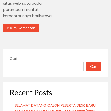
situs web saya pada
peramban ini untuk
komentar saya berikutnya.
Cari
Cari
Recent Posts
SELAMAT DATANG CALON PESERTA DIDIK BARU