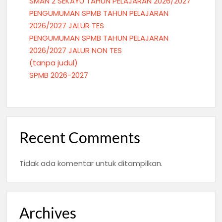
SMAN 2 SEKAYU TAHUN PELAJARAN 2026/2027
PENGUMUMAN SPMB TAHUN PELAJARAN
2026/2027 JALUR TES
PENGUMUMAN SPMB TAHUN PELAJARAN
2026/2027 JALUR NON TES
(tanpa judul)
SPMB 2026-2027
Recent Comments
Tidak ada komentar untuk ditampilkan.
Archives