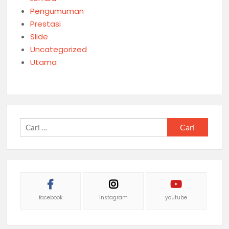
Pengumuman
Prestasi
Slide
Uncategorized
Utama
Cari
untuk:
facebook
instagram
youtube