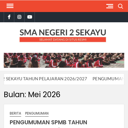
Skip
Search
to
facebook
instagram
youtube
content
SM
The
Centre 
NEG
Excelle
2
SEK
SEKAYU TAHUN PELAJARAN 2026/2027
PENGUMUMAN SPMB T
Bulan:
Mei 2026
BERITA
PENGUMUMAN
PENGUMUMAN SPMB TAHUN