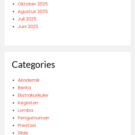
Oktober 2025
Agustus 2025
Juli 2025
Juni 2025
Categories
Akademik
Berita
Ekstrakurikuler
Kegiatan
Lomba
Pengumuman
Prestasi
Slide