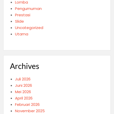
Lomba
Pengumuman
Prestasi
Slide
Uncategorized
Utama
Archives
Juli 2026
Juni 2026
Mei 2026
April 2026
Februari 2026
November 2025