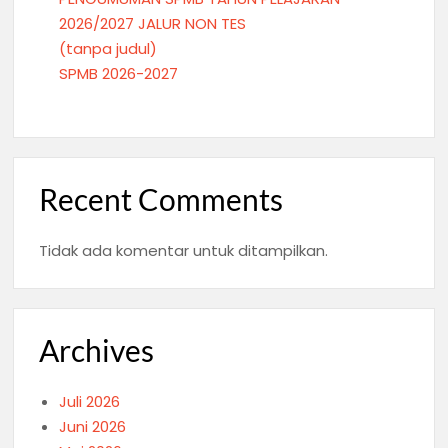
2026/2027 JALUR NON TES
(tanpa judul)
SPMB 2026-2027
Recent Comments
Tidak ada komentar untuk ditampilkan.
Archives
Juli 2026
Juni 2026