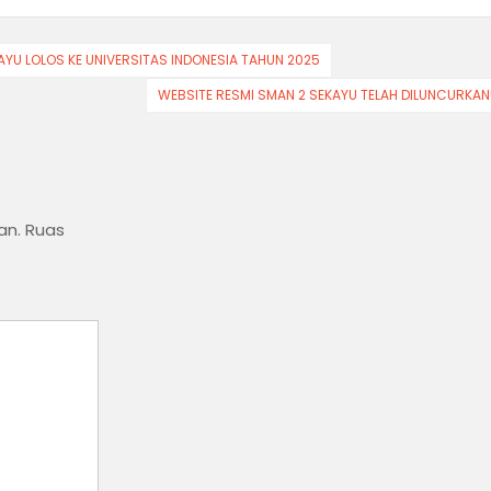
AYU LOLOS KE UNIVERSITAS INDONESIA TAHUN 2025
WEBSITE RESMI SMAN 2 SEKAYU TELAH DILUNCURKAN
an.
Ruas