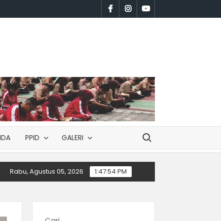
facebook
instagram
youtube
Search for:
NDA
PPID
GALERI
PENGUMUMAN SPMB TAHUN PELAJARAN 2026/2027 JALUR N
Rabu, Agustus 05, 2026
1:47:55 PM
Cari