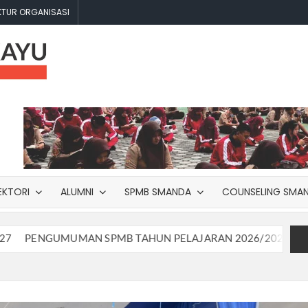
KTUR ORGANISASI
SMA
The
Centre of
NEGERI
Excellence
2
SEKAYU
EKTORI
ALUMNI
SPMB SMANDA
COUNSELING SMA
UMUMAN SPMB TAHUN PELAJARAN 2026/2027 JALUR TES