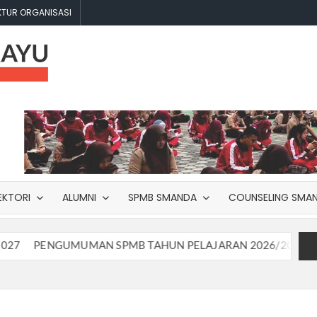
KTUR ORGANISASI
SMA
The
Centre of
NEGERI
Excellence
2
SEKAYU
EKTORI
ALUMNI
SPMB SMANDA
COUNSELING SMA
NGUMUMAN SPMB TAHUN PELAJARAN 2026/2027 JALUR TES